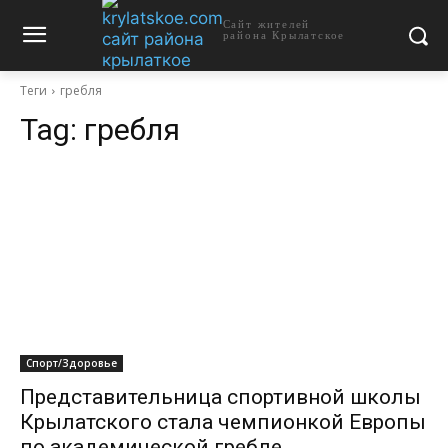
Сайт жителей
района Крылатское
Теги
гребля
Tag:
гребля
Спорт/Здоровье
Представительница спортивной школы
Крылатского стала чемпионкой Европы
по академической гребле