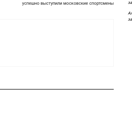
з
успешно выступили московские спортсмены
А
з