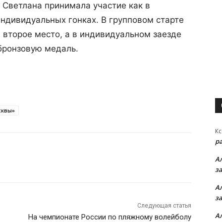
 Светлана принимала участие как в
индивидуальных гонках. В групповом старте
 второе место, а в индивидуальном заезде
бронзовую медаль.
сквы»
Кс
р
А
з
А
з
Следующая статья
А
На чемпионате России по пляжному волейболу