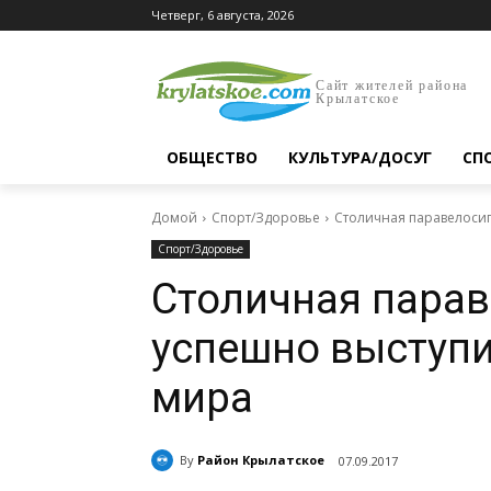
Четверг, 6 августа, 2026
Сайт жителей района
Крылатское
ОБЩЕСТВО
КУЛЬТУРА/ДОСУГ
СП
Домой
Спорт/Здоровье
Столичная паравелосип
Спорт/Здоровье
Столичная пара
успешно выступи
мира
By
Район Крылатское
07.09.2017