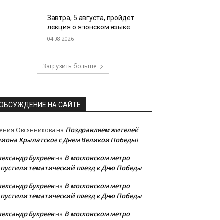
Завтра, 5 августа, пройдет
лекция о японском языке
04.08.2026
Загрузить больше
ОБСУЖДЕНИЕ НА САЙТЕ
Поздравляем жителей
ения Овсянникова
на
айона Крылатское с Днём Великой Победы!
лександр Букреев
В московском метро
на
апустили тематический поезд к Дню Победы
лександр Букреев
В московском метро
на
апустили тематический поезд к Дню Победы
лександр Букреев
В московском метро
на