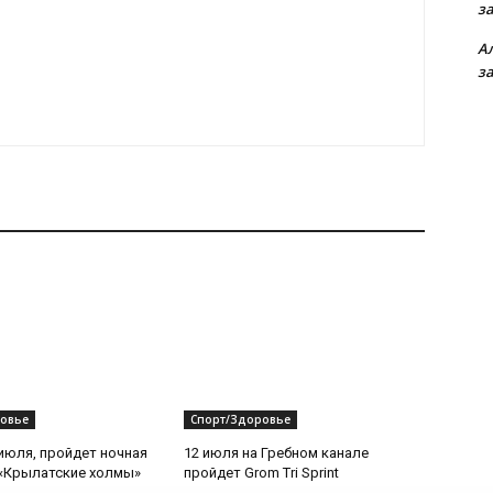
з
А
з
овье
Спорт/Здоровье
 июля, пройдет ночная
12 июля на Гребном канале
«Крылатские холмы»
пройдет Grom Tri Sprint