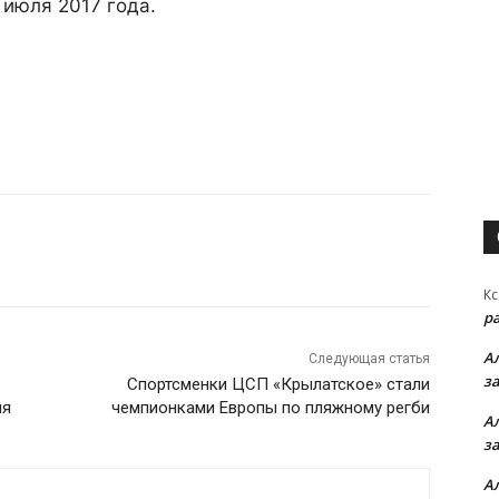
 июля 2017 года.
Кс
р
А
Следующая статья
з
Спортсменки ЦСП «Крылатское» стали
ля
чемпионками Европы по пляжному регби
А
з
А