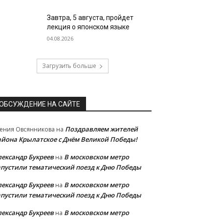
Завтра, 5 августа, пройдет
лекция о японском языке
04.08.2026
Загрузить больше
ОБСУЖДЕНИЕ НА САЙТЕ
Поздравляем жителей
ения Овсянникова
на
айона Крылатское с Днём Великой Победы!
лександр Букреев
В московском метро
на
апустили тематический поезд к Дню Победы
лександр Букреев
В московском метро
на
апустили тематический поезд к Дню Победы
лександр Букреев
В московском метро
на