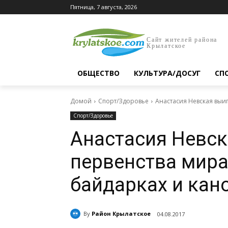
Пятница, 7 августа, 2026
Сайт жителей района
Крылатское
ОБЩЕСТВО
КУЛЬТУРА/ДОСУГ
СП
Домой
Спорт/Здоровье
Анастасия Невская выи
Спорт/Здоровье
Анастасия Невск
первенства мира
байдарках и кан
By
Район Крылатское
04.08.2017