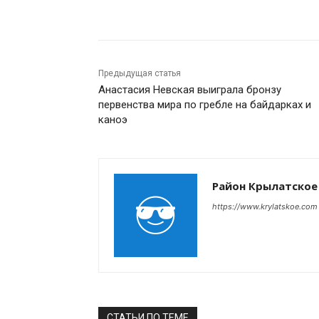
Поделиться
Предыдущая статья
Анастасия Невская выиграла бронзу
первенства мира по гребле на байдарках и
каноэ
Район Крылатское
https://www.krylatskoe.com
СТАТЬИ ПО ТЕМЕ