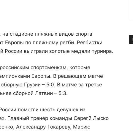
е, на стадионе пляжных видов спорта
т Европы по пляжному регби. Регбистки
й России выиграли золотые медали турнира.
 российским спортсменкам, которые
 чемпионками Европы. В решающем матче
борную Грузии – 5:0. В матче за третье
ьнее сборной Латвии – 5:3.
России помогли шесть девушек из
е». Главный тренер команды Серегй Лыско
еенко, Александру Токареву, Марию