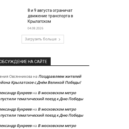
8 и 9 августа ограничат
движение транспорта в
Крылатском
04.08.2026
Загрузить больше
ОБСУЖДЕНИЕ НА САЙТЕ
Поздравляем жителей
ения Овсянникова
на
айона Крылатское с Днём Великой Победы!
лександр Букреев
В московском метро
на
апустили тематический поезд к Дню Победы
лександр Букреев
В московском метро
на
апустили тематический поезд к Дню Победы
лександр Букреев
В московском метро
на