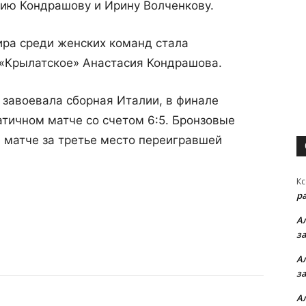
сию Кондрашову и Ирину Волченкову.
ира среди женских команд стала
 «Крылатское» Анастасия Кондрашова.
 завоевала сборная Италии, в финале
тичном матче со счетом 6:5. Бронзовые
в матче за третье место переигравшей
Кс
р
А
з
А
з
А