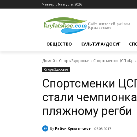
Четверг, 6 августа, 2026
Сайт жителей района
Крылатское
ОБЩЕСТВО
КУЛЬТУРА/ДОСУГ
СП
Домой
Спорт/Здоровье
Спортсменки ЦСП «Кры
Спорт/Здоровье
Спортсменки ЦС
стали чемпионк
пляжному регби
By
Район Крылатское
05.08.2017