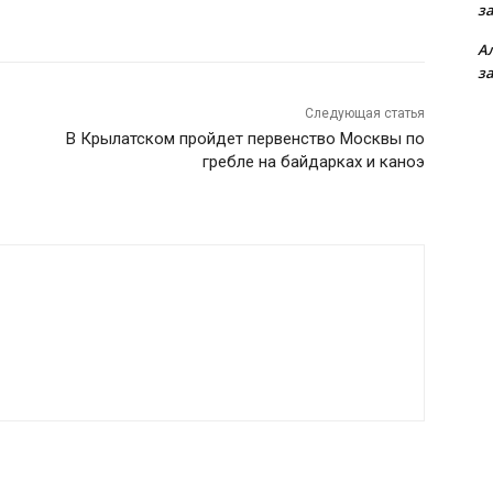
з
А
з
Следующая статья
В Крылатском пройдет первенство Москвы по
гребле на байдарках и каноэ