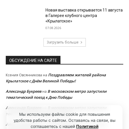
Новая выставка открывается 11 августа
в Галерее клубного центра
«Крылатское»
07.08.2026
Загрузить больше
ОБСУЖДЕНИЕ НА САЙТЕ
Поздравляем жителей района
Ксения Овсянникова
на
Крылатское с Днём Великой Победы!
Александр Букреев
В московском метро запустили
на
тематический поезд к Дню Победы
Александр Букреев
В московском метро запустили
на
тематический поезд к Дню Победы
Мы используем файлы cookie для повышения
удобства работы с сайтом. Оставаясь на связи, вы
Александр Букреев
В московском метро запустили
на
соглашаетесь с нашей
Политикой