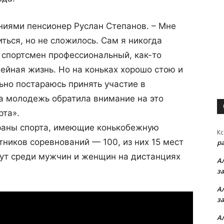
ниями пенсионер Руслан Степанов. – Мне
иться, но не сложилось. Сам я никогда
я спортсмен профессиональный, как-то
мейная жизнь. Но на коньках хорошо стою и
ьно постараюсь принять участие в
а молодежь обратила внимание на это
рта».
ераны спорта, имеющие конькобежную
Кс
тников соревнований — 100, из них 15 мест
р
дут среди мужчин и женщин на дистанциях
А
з
А
з
А