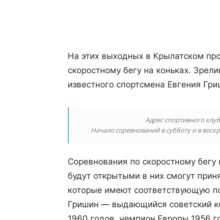
Поделиться
На этих выходных в Крылатском пр
скоростному бегу на коньках. Зрел
известного спортсмена Евгения Гри
Адрес спортивного клуба
Начало соревнований в субботу и в воскре
Соревнования по скоростному бегу
будут открытыми в них смогут прин
которые имеют соответствующую по
Гришин — выдающийся советский к
1960 годов, чемпион Европы 1956 г