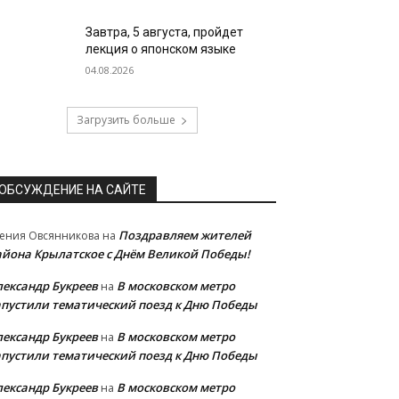
Завтра, 5 августа, пройдет
лекция о японском языке
04.08.2026
Загрузить больше
ОБСУЖДЕНИЕ НА САЙТЕ
Поздравляем жителей
ения Овсянникова
на
айона Крылатское с Днём Великой Победы!
лександр Букреев
В московском метро
на
апустили тематический поезд к Дню Победы
лександр Букреев
В московском метро
на
апустили тематический поезд к Дню Победы
лександр Букреев
В московском метро
на