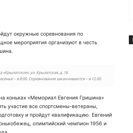
ойдут окружные соревнования по
ищное мероприятия организуют в честь
шина.
 «Крылатское»: ул. Крылатская, д. 16.
сенье – в 8:00. Соревнования заканчиваются – в 12.00.
 на коньках «Мемориал Евгения Гришина»
ять участие все спортсмены-ветераны,
дготовку и пройдут квалификацию. Евгений
онькобежец, олимпийский чемпион 1956 и
ода.