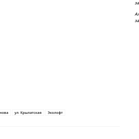
з
А
з
нова
ул. Крылатская
Эколофт