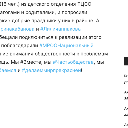
16 чел.) из детского отделения ТЦСО
агогами и родителями, и попросили
акие добрые праздники у них в районе. А
ринакабанова
и
#
Лилияаппакова
бещали подключиться к реализации этого
и поблагодарили
#
МРООНациональны
й
ение внимания общественности к проблемам
мощь. Мы #Вместе, мы
#
Частьобщества
, мы
баемся
и
#
делаеммирпрекра
сней
!
Кс
р
А
з
А
з
А