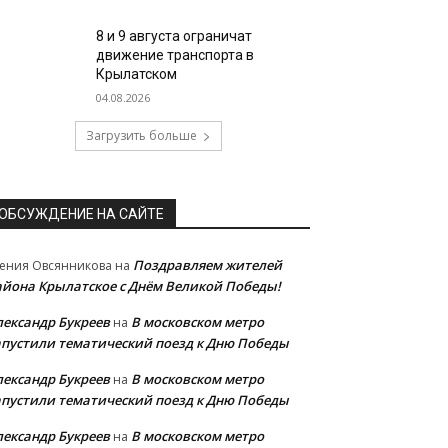
8 и 9 августа ограничат
движение транспорта в
Крылатском
04.08.2026
Загрузить больше
ОБСУЖДЕНИЕ НА САЙТЕ
Поздравляем жителей
ения Овсянникова
на
айона Крылатское с Днём Великой Победы!
лександр Букреев
В московском метро
на
апустили тематический поезд к Дню Победы
лександр Букреев
В московском метро
на
апустили тематический поезд к Дню Победы
лександр Букреев
В московском метро
на