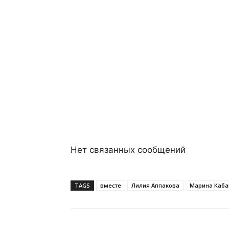
Нет связанных сообщений
TAGS
вместе
Лилия Аппакова
Марина Каба