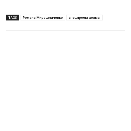
TAGS
Романа Мирошниченко
спецпроект холмы