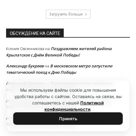
Загрузить больше
ОБСУЖДЕНИЕ НА САЙТЕ
Поздравляем жителей района
Ксения Овсянникова
на
Крылатское с Днём Великой Победы!
Александр Букреев
В московском метро запустили
на
тематический поезд к Дню Победы
Александр Букреев
В московском метро запустили
на
тематический поезд к Дню Победы
Мы используем файлы cookie для повышения
удобства работы с сайтом. Оставаясь на связи, вы
Александр Букреев
В московском метро запустили
на
соглашаетесь с нашей
Политикой
тематический поезд к Дню Победы
конфиденциальности
.
Александр Букреев
В московском метро запустили
на
Принять
тематический поезд к Дню Победы