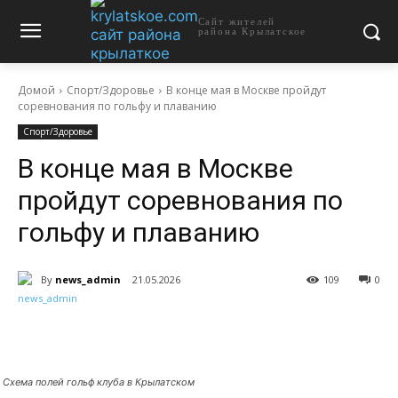
Сайт жителей
района Крылатское
Домой
Спорт/Здоровье
В конце мая в Москве пройдут
соревнования по гольфу и плаванию
Спорт/Здоровье
В конце мая в Москве
пройдут соревнования по
гольфу и плаванию
By
news_admin
21.05.2026
109
0
Схема полей гольф клуба в Крылатском