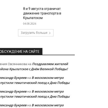
8 и 9 августа ограничат
движение транспорта в
Крылатском
04.08.2026
Загрузить больше
ОБСУЖДЕНИЕ НА САЙТЕ
Поздравляем жителей
ения Овсянникова
на
айона Крылатское с Днём Великой Победы!
лександр Букреев
В московском метро
на
апустили тематический поезд к Дню Победы
лександр Букреев
В московском метро
на
апустили тематический поезд к Дню Победы
лександр Букреев
В московском метро
на