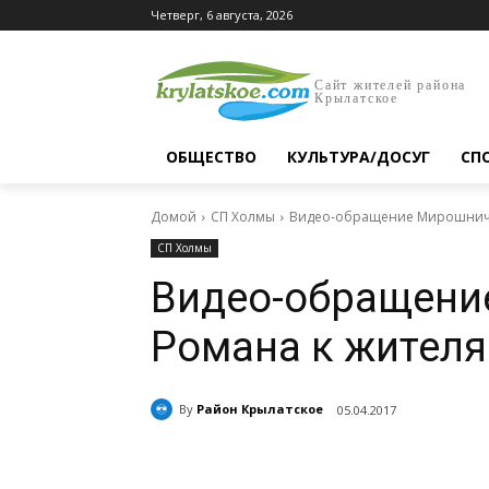
Четверг, 6 августа, 2026
Сайт жителей района
Крылатское
ОБЩЕСТВО
КУЛЬТУРА/ДОСУГ
СП
Домой
СП Холмы
Видео-обращение Мирошниче
СП Холмы
Видео-обращени
Романа к жител
By
Район Крылатское
05.04.2017
Поделиться