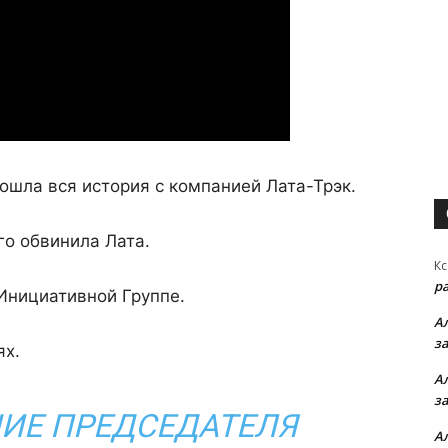
пошла вся история с компанией Лата-Трэк.
го обвинила Лата.
Кс
р
Инициативной Группе.
А
з
ях.
А
з
ИЕ ПРЕДСЕДАТЕЛЯ
А