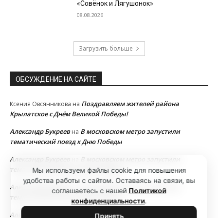
«Совёнок и Лягушонок»
08.08.2026
Загрузить больше
ОБСУЖДЕНИЕ НА САЙТЕ
Поздравляем жителей района
Ксения Овсянникова
на
Крылатское с Днём Великой Победы!
Александр Букреев
В московском метро запустили
на
тематический поезд к Дню Победы
Александр Букреев
В московском метро запустили
на
тематический поезд к Дню Победы
Мы используем файлы cookie для повышения
удобства работы с сайтом. Оставаясь на связи, вы
Александр Букреев
В московском метро запустили
на
соглашаетесь с нашей
Политикой
тематический поезд к Дню Победы
конфиденциальности
.
Александр Букреев
В московском метро запустили
на
Принять