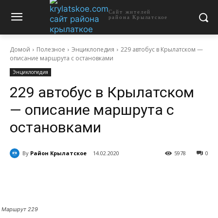
Сайт жителей
района Крылатское
Домой
Полезное
Энциклопедия
229 автобус в Крылатском —
описание маршрута с остановками
Энциклопедия
229 автобус в Крылатском
— описание маршрута с
остановками
By
Район Крылатское
14.02.2020
5978
0
Маршрут 229