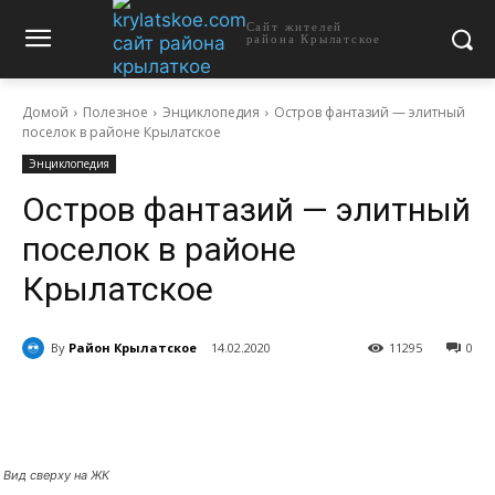
Сайт жителей
района Крылатское
Домой
Полезное
Энциклопедия
Остров фантазий — элитный
поселок в районе Крылатское
Энциклопедия
Остров фантазий — элитный
поселок в районе
Крылатское
By
Район Крылатское
14.02.2020
11295
0
Вид сверху на ЖК