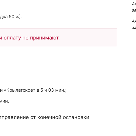
А
з
ка 50 %).
А
з
 оплату не принимают.
и «Крылатское» в 5 ч 03 мин.;
мин.
тправление от конечной остановки