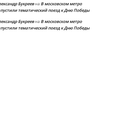
лександр Букреев
В московском метро
на
апустили тематический поезд к Дню Победы
лександр Букреев
В московском метро
на
апустили тематический поезд к Дню Победы