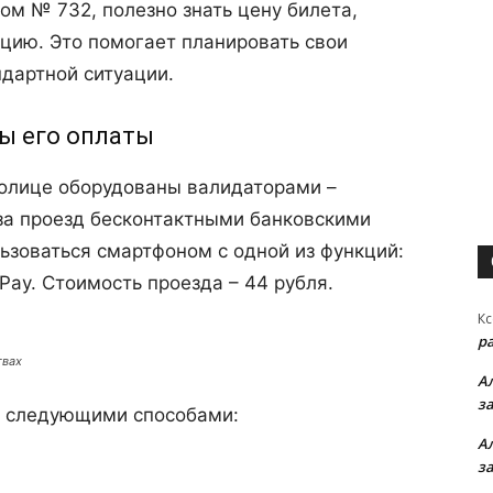
м № 732, полезно знать цену билета,
цию. Это помогает планировать свои
ндартной ситуации.
ы его оплаты
толице оборудованы валидаторами –
а проезд бесконтактными банковскими
ьзоваться смартфоном с одной из функций:
 Pay. Стоимость проезда – 44 рубля.
Кс
р
твах
А
з
о следующими способами:
А
з