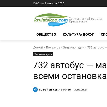
Суббота, 8 августа, 2026
Сайт жителей района
Крылатское
ОБЩЕСТВО
КУЛЬТУРА/ДОСУГ
СП
Домой
Полезное
Энциклопедия
732 автобус 
Энциклопедия
732 автобус — м
всеми остановк
By
Район Крылатское
26.03.2020
Поделиться