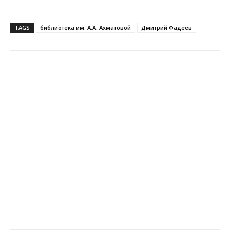
TAGS
библиотека им. А.А. Ахматовой
Дмитрий Фадеев