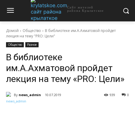
Сайт жителей
района Крылатское
Домой
Общество
В библиотеке им.А.Ахматовой пройдет
лекция на тему "PRO: Цели"
Общество
Разное
В библиотеке
им.А.Ахматовой пройдет
лекция на тему «PRO: Цели»
By
news_admin
10.07.2019
939
0