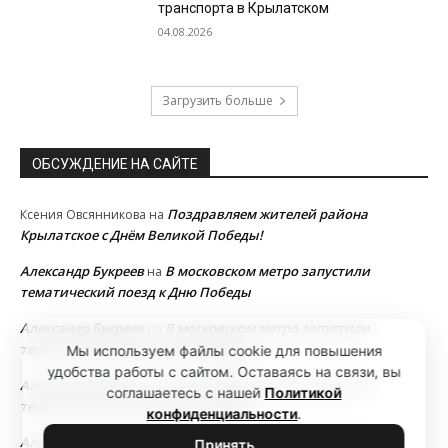
транспорта в Крылатском
04.08.2026
Загрузить больше
ОБСУЖДЕНИЕ НА САЙТЕ
Поздравляем жителей района
Ксения Овсянникова
на
Крылатское с Днём Великой Победы!
Александр Букреев
В московском метро запустили
на
тематический поезд к Дню Победы
Александр Букреев
В московском метро запустили
на
тематический поезд к Дню Победы
Мы используем файлы cookie для повышения
удобства работы с сайтом. Оставаясь на связи, вы
Александр Букреев
В московском метро запустили
на
соглашаетесь с нашей
Политикой
тематический поезд к Дню Победы
конфиденциальности
.
Александр Букреев
В московском метро запустили
на
Принять