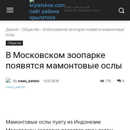
Сайт жителей
района Крылатское
Домой
Общество
В Московском зоопарке появятся мамонтовые
ослы
Общество
В Московском зоопарке
появятся мамонтовые ослы
By
news_admin
12.07.2019
776
0
Мамонтовые ослы пуату из Индонезии