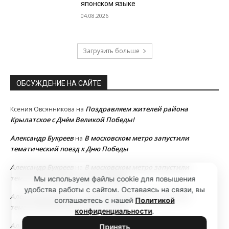
японском языке
04.08.2026
Загрузить больше
ОБСУЖДЕНИЕ НА САЙТЕ
Поздравляем жителей района
Ксения Овсянникова
на
Крылатское с Днём Великой Победы!
Александр Букреев
В московском метро запустили
на
тематический поезд к Дню Победы
Александр Букреев
В московском метро запустили
на
тематический поезд к Дню Победы
Мы используем файлы cookie для повышения
удобства работы с сайтом. Оставаясь на связи, вы
Александр Букреев
В московском метро запустили
на
соглашаетесь с нашей
Политикой
тематический поезд к Дню Победы
конфиденциальности
.
Александр Букреев
В московском метро запустили
на
Принять