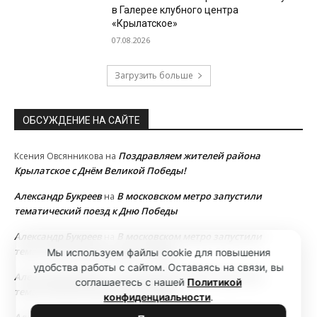
в Галерее клубного центра
«Крылатское»
07.08.2026
Загрузить больше
ОБСУЖДЕНИЕ НА САЙТЕ
Поздравляем жителей района
Ксения Овсянникова
на
Крылатское с Днём Великой Победы!
Александр Букреев
В московском метро запустили
на
тематический поезд к Дню Победы
Александр Букреев
В московском метро запустили
на
тематический поезд к Дню Победы
Мы используем файлы cookie для повышения
удобства работы с сайтом. Оставаясь на связи, вы
Александр Букреев
В московском метро запустили
на
соглашаетесь с нашей
Политикой
тематический поезд к Дню Победы
конфиденциальности
.
Александр Букреев
В московском метро запустили