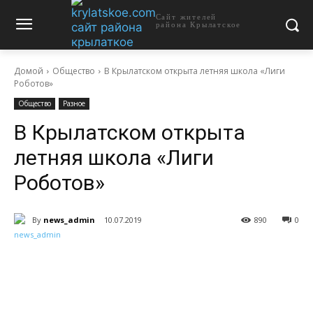
Сайт жителей
района Крылатское
Домой
Общество
В Крылатском открыта летняя школа «Лиги
Роботов»
Общество
Разное
В Крылатском открыта
летняя школа «Лиги
Роботов»
By
news_admin
10.07.2019
890
0