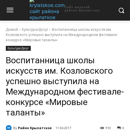
Сайт жителей
района Крылатское
Домой
Культура/Досуг
Воспитанница школы искусств им.
Козловского успешно выступила на Международном фестивале-
конкурсе «Мировые таланты»
Культура/Досуг
Воспитанница школы
искусств им. Козловского
успешно выступила на
Международном фестивале-
конкурсе «Мировые
таланты»
By
Район Крылатское
11.04.2017
910
0