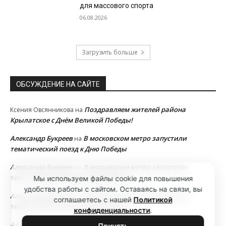
для массового спорта
06.08.2026
Загрузить больше
ОБСУЖДЕНИЕ НА САЙТЕ
Поздравляем жителей района
Ксения Овсянникова
на
Крылатское с Днём Великой Победы!
Александр Букреев
В московском метро запустили
на
тематический поезд к Дню Победы
Александр Букреев
В московском метро запустили
на
тематический поезд к Дню Победы
Мы используем файлы cookie для повышения
удобства работы с сайтом. Оставаясь на связи, вы
Александр Букреев
В московском метро запустили
на
соглашаетесь с нашей
Политикой
тематический поезд к Дню Победы
конфиденциальности
.
Александр Букреев
В московском метро запустили
на
Принять