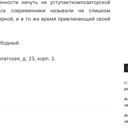
енности ничуть не уступаеткомпозиторской
анса современники называли не слишком
ярной, и в то же время привлекающей своей
ободный.
атская, д. 23, корп. 2.
Кс
р
А
з
А
з