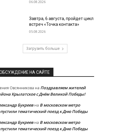
06.08.2026
Завтра, 6 августа, пройдет цикл
встреч «Точка контакта»
05.08.2026
Загрузить больше
ОБСУЖДЕНИЕ НА САЙТЕ
Поздравляем жителей
ения Овсянникова
на
айона Крылатское с Днём Великой Победы!
лександр Букреев
В московском метро
на
апустили тематический поезд к Дню Победы
лександр Букреев
В московском метро
на
апустили тематический поезд к Дню Победы