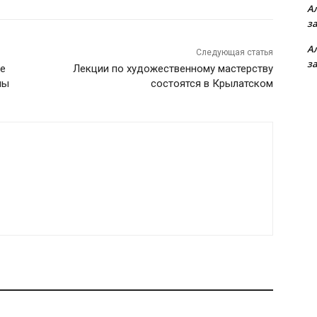
А
з
А
Следующая статья
з
ве
Лекции по художественному мастерству
пы
состоятся в Крылатском