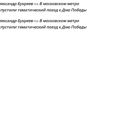
лександр Букреев
В московском метро
на
апустили тематический поезд к Дню Победы
лександр Букреев
В московском метро
на
апустили тематический поезд к Дню Победы