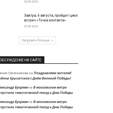
06.08.2026
Завтра, 6 августа, пройдет цикл
встреч «Точка контакта»
05.08.2026
Загрузить больше
ОБСУЖДЕНИЕ НА САЙТЕ
Поздравляем жителей
ения Овсянникова
на
айона Крылатское с Днём Великой Победы!
лександр Букреев
В московском метро
на
апустили тематический поезд к Дню Победы
лександр Букреев
В московском метро
на
апустили тематический поезд к Дню Победы