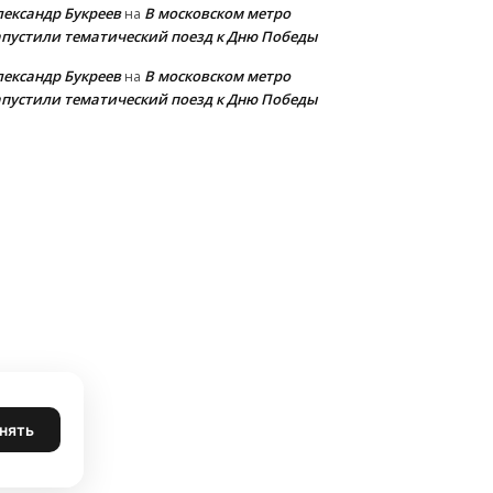
лександр Букреев
В московском метро
на
апустили тематический поезд к Дню Победы
лександр Букреев
В московском метро
на
апустили тематический поезд к Дню Победы
нять