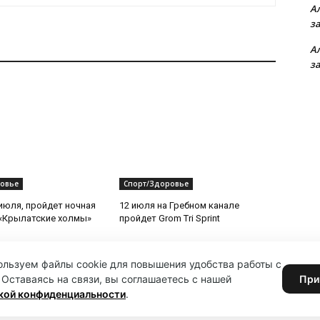
А
з
А
з
овье
Спорт/Здоровье
 июля, пройдет ночная
12 июля на Гребном канале
«Крылатские холмы»
пройдет Grom Tri Sprint
льзуем файлы cookie для повышения удобства работы с
 Оставаясь на связи, вы соглашаетесь с нашей
При
кой конфиденциальности
.