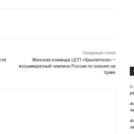
Следующая статья
ств
Женская команда ЦСП «Крылатское» –
восьмикратный чемпион России по хоккею на
траве
Кс
р
А
з
А
з