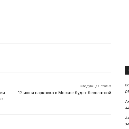
Кс
Следующая статья
р
ции
12 июня парковка в Москве будет бесплатной
я»
А
з
А
з