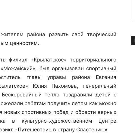
жителям района развить свой творческий
ным ценностям.
ть филиал «Крылатское» территориального
 «Можайский», был организован спортивный
еститель главы управы района Евгения
рылатское» Юлия Пахомова, генеральный
 Бескоровайный тепло поздравили детей с
пожелали ребятам получить летом как можно
ся новых спортивных побед и обрести верных
ка в культурно-художественном центре
юзикл «Путешествие в страну Сластению».