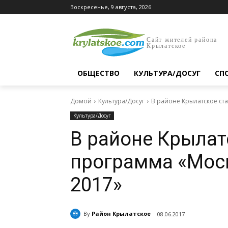
Воскресенье, 9 августа, 2026
Сайт жителей района
Крылатское
ОБЩЕСТВО
КУЛЬТУРА/ДОСУГ
СП
Домой
Культура/Досуг
В районе Крылатское ст
Культура/Досуг
В районе Крылат
программа «Мос
2017»
By
Район Крылатское
08.06.2017