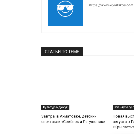
https://www.krylatskoe.com
СТАТЬИ ПО ТЕМЕ
Культура/Досуг
Культура/До
Завтра, в Ахматовке, детский
Новая выст
спектакль «Совёнок и Лягушонок»
августа в 
«Крылатск