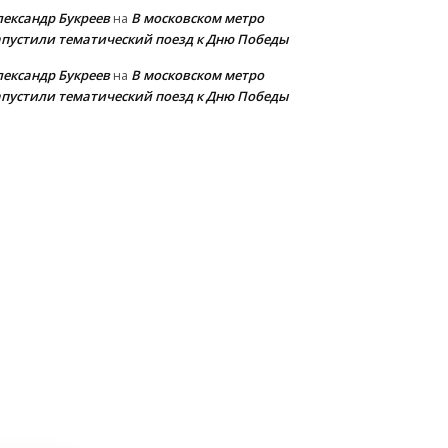
лександр Букреев
В московском метро
на
апустили тематический поезд к Дню Победы
лександр Букреев
В московском метро
на
апустили тематический поезд к Дню Победы