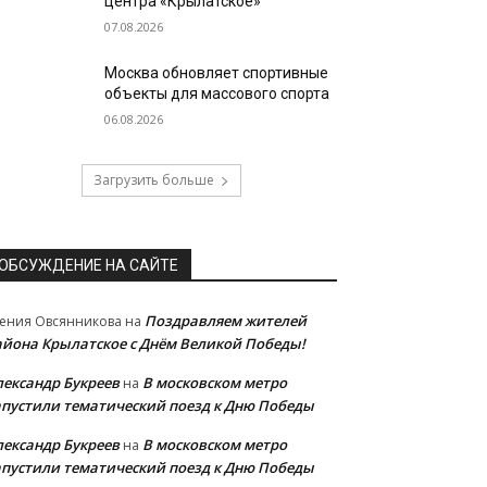
центра «Крылатское»
07.08.2026
Москва обновляет спортивные
объекты для массового спорта
06.08.2026
Загрузить больше
ОБСУЖДЕНИЕ НА САЙТЕ
Поздравляем жителей
ения Овсянникова
на
айона Крылатское с Днём Великой Победы!
лександр Букреев
В московском метро
на
апустили тематический поезд к Дню Победы
лександр Букреев
В московском метро
на
апустили тематический поезд к Дню Победы