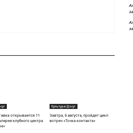
А
з
А
з
суг
Культура/Досуг
авка открывается 11
Завтра, 6 августа, пройдет цикл
Галерее клубного центра
встреч «Точка контакта»
ое»