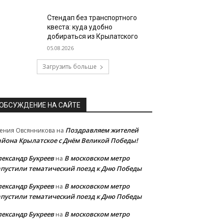
Стендап без транспортного
квеста: куда удобно
добираться из Крылатского
05.08.2026
Загрузить больше
ОБСУЖДЕНИЕ НА САЙТЕ
Поздравляем жителей
ения Овсянникова
на
айона Крылатское с Днём Великой Победы!
лександр Букреев
В московском метро
на
апустили тематический поезд к Дню Победы
лександр Букреев
В московском метро
на
апустили тематический поезд к Дню Победы
лександр Букреев
В московском метро
на