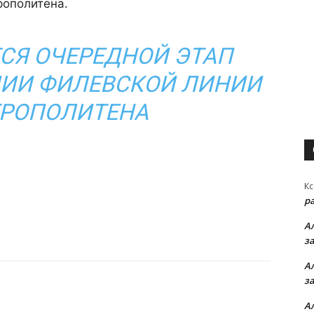
рополитена.
СЯ ОЧЕРЕДНОЙ ЭТАП
ЦИИ ФИЛЕВСКОЙ ЛИНИИ
РОПОЛИТЕНА
Кс
р
А
з
А
з
А