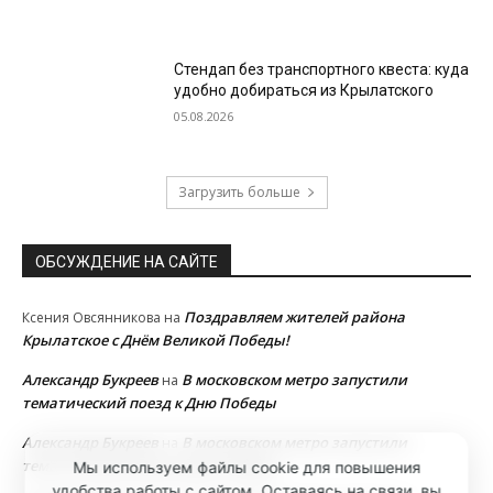
Стендап без транспортного квеста: куда
удобно добираться из Крылатского
05.08.2026
Загрузить больше
ОБСУЖДЕНИЕ НА САЙТЕ
Поздравляем жителей района
Ксения Овсянникова
на
Крылатское с Днём Великой Победы!
Александр Букреев
В московском метро запустили
на
тематический поезд к Дню Победы
Александр Букреев
В московском метро запустили
на
тематический поезд к Дню Победы
Мы используем файлы cookie для повышения
удобства работы с сайтом. Оставаясь на связи, вы