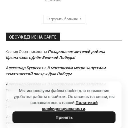
Загрузить больше
ОБСУЖДЕНИЕ НА САЙТЕ
Поздравляем жителей района
Ксения Овсянникова
на
Крылатское с Днём Великой Победы!
Александр Букреев
В московском метро запустили
на
тематический поезд к Дню Победы
Александр Букреев
В московском метро запустили
на
тематический поезд к Дню Победы
Мы используем файлы cookie для повышения
удобства работы с сайтом. Оставаясь на связи, вы
Александр Букреев
В московском метро запустили
на
соглашаетесь с нашей
Политикой
тематический поезд к Дню Победы
конфиденциальности
.
Александр Букреев
В московском метро запустили
на
Принять
тематический поезд к Дню Победы