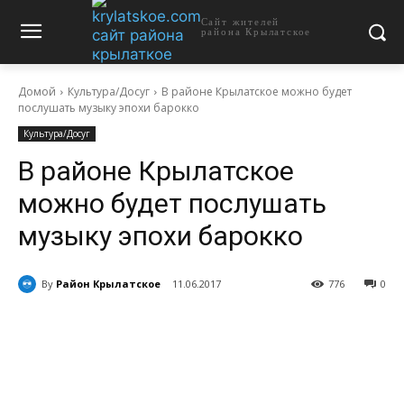
Сайт жителей
района Крылатское
Домой
Культура/Досуг
В районе Крылатское можно будет
послушать музыку эпохи барокко
Культура/Досуг
В районе Крылатское
можно будет послушать
музыку эпохи барокко
By
Район Крылатское
11.06.2017
776
0