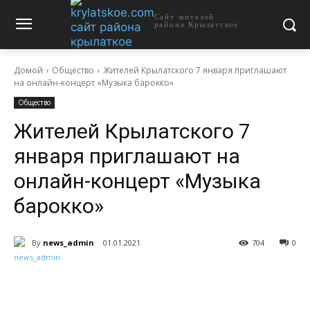
Сайт жителей
района Крылатское
Домой
Общество
Жителей Крылатского 7 января приглашают
на онлайн-концерт «Музыка барокко»
Общество
Жителей Крылатского 7
января приглашают на
онлайн-концерт «Музыка
барокко»
By
news_admin
01.01.2021
704
0