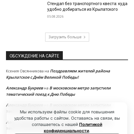
Стендап без транспортного квеста: куда
удобно добираться из Крылатского
05.08.2026
Загрузить больше
ОБСУЖДЕНИЕ НА САЙТЕ
Поздравляем жителей района
Ксения Овсянникова
на
Крылатское с Днём Великой Победы!
Александр Букреев
В московском метро запустили
на
тематический поезд к Дню Победы
Александр Букреев
В московском метро запустили
на
тематический поезд к Дню Победы
Мы используем файлы cookie для повышения
удобства работы с сайтом. Оставаясь на связи, вы
Александр Букреев
В московском метро запустили
на
соглашаетесь с нашей
Политикой
тематический поезд к Дню Победы
конфиденциальности
.