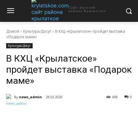
Сайт жителей
района Крылатское
Домой
Культура/Досуг
В КХЦ «Крылатское» пройдет выставка
«Подарок маме»
Культура/Досуг
В КХЦ «Крылатское»
пройдет выставка «Подарок
маме»
By
news_admin
28.02.2020
698
0