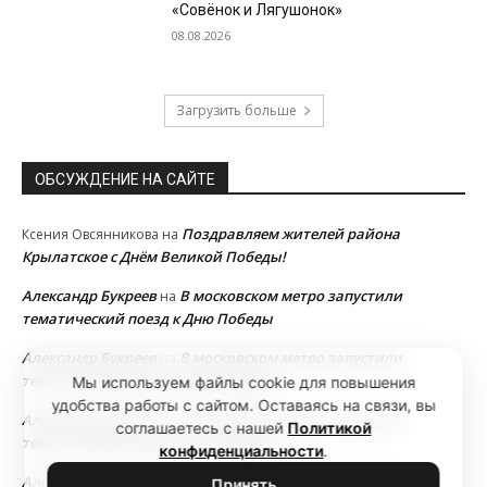
«Совёнок и Лягушонок»
08.08.2026
Загрузить больше
ОБСУЖДЕНИЕ НА САЙТЕ
Поздравляем жителей района
Ксения Овсянникова
на
Крылатское с Днём Великой Победы!
Александр Букреев
В московском метро запустили
на
тематический поезд к Дню Победы
Александр Букреев
В московском метро запустили
на
тематический поезд к Дню Победы
Мы используем файлы cookie для повышения
удобства работы с сайтом. Оставаясь на связи, вы
Александр Букреев
В московском метро запустили
на
соглашаетесь с нашей
Политикой
тематический поезд к Дню Победы
конфиденциальности
.
Александр Букреев
В московском метро запустили
на
Принять