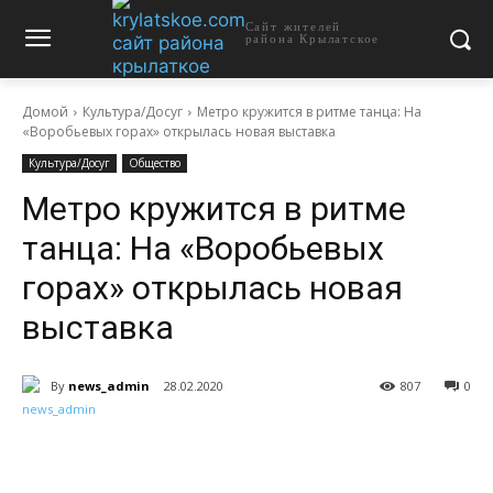
Сайт жителей
района Крылатское
Домой
Культура/Досуг
Метро кружится в ритме танца: На
«Воробьевых горах» открылась новая выставка
Культура/Досуг
Общество
Метро кружится в ритме
танца: На «Воробьевых
горах» открылась новая
выставка
By
news_admin
28.02.2020
807
0