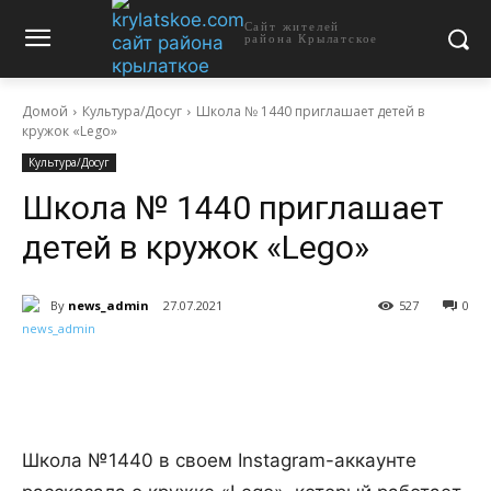
Сайт жителей
района Крылатское
Домой
Культура/Досуг
Школа № 1440 приглашает детей в
кружок «Lego»
Культура/Досуг
Школа № 1440 приглашает
детей в кружок «Lego»
By
news_admin
27.07.2021
527
0
Школа №1440 в своем Instagram-аккаунте