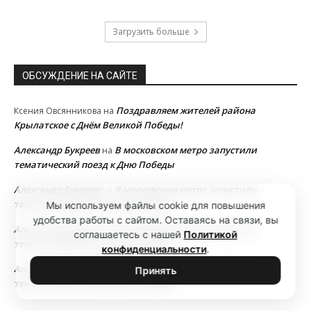
Загрузить больше
ОБСУЖДЕНИЕ НА САЙТЕ
Поздравляем жителей района
Ксения Овсянникова
на
Крылатское с Днём Великой Победы!
Александр Букреев
В московском метро запустили
на
тематический поезд к Дню Победы
Александр Букреев
В московском метро запустили
на
тематический поезд к Дню Победы
Мы используем файлы cookie для повышения
удобства работы с сайтом. Оставаясь на связи, вы
Александр Букреев
В московском метро запустили
на
соглашаетесь с нашей
Политикой
тематический поезд к Дню Победы
конфиденциальности
.
Александр Букреев
В московском метро запустили
на
Принять
тематический поезд к Дню Победы