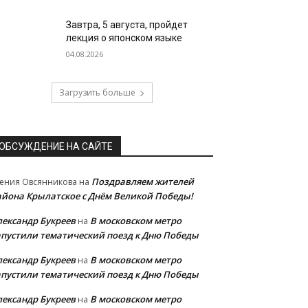
Завтра, 5 августа, пройдет
лекция о японском языке
04.08.2026
Загрузить больше
ОБСУЖДЕНИЕ НА САЙТЕ
Поздравляем жителей
ения Овсянникова
на
айона Крылатское с Днём Великой Победы!
лександр Букреев
В московском метро
на
апустили тематический поезд к Дню Победы
лександр Букреев
В московском метро
на
апустили тематический поезд к Дню Победы
лександр Букреев
В московском метро
на