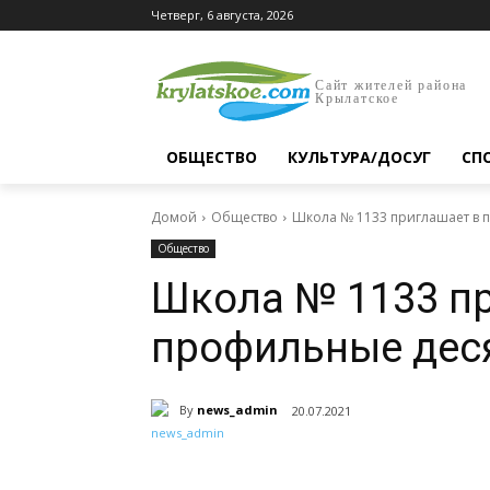
Четверг, 6 августа, 2026
Сайт жителей района
Крылатское
ОБЩЕСТВО
КУЛЬТУРА/ДОСУГ
СП
Домой
Общество
Школа № 1133 приглашает в 
Общество
Школа № 1133 пр
профильные дес
By
news_admin
20.07.2021
Поделиться