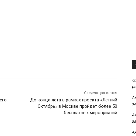
Кс
р
Следующая статья
А
его
До конца лета в рамках проекта «Летний
з
Октябрь» в Москве пройдет более 50
бесплатных мероприятий
А
з
А