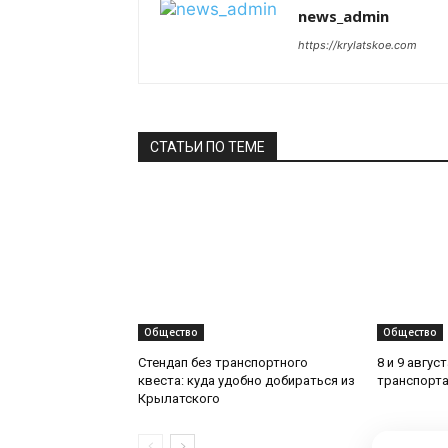
news_admin
https://krylatskoe.com
СТАТЬИ ПО ТЕМЕ
Общество
Общество
Стендап без транспортного
8 и 9 авгус
квеста: куда удобно добираться из
транспорта
Крылатского