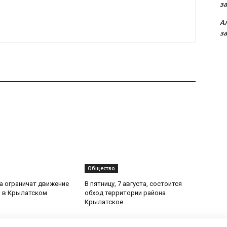
з
А
з
Общество
та ограничат движение
В пятницу, 7 августа, состоится
 в Крылатском
обход территории района
Крылатское