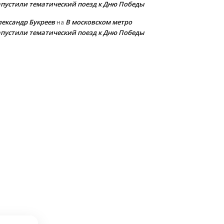
апустили тематический поезд к Дню Победы
лександр Букреев
В московском метро
на
апустили тематический поезд к Дню Победы