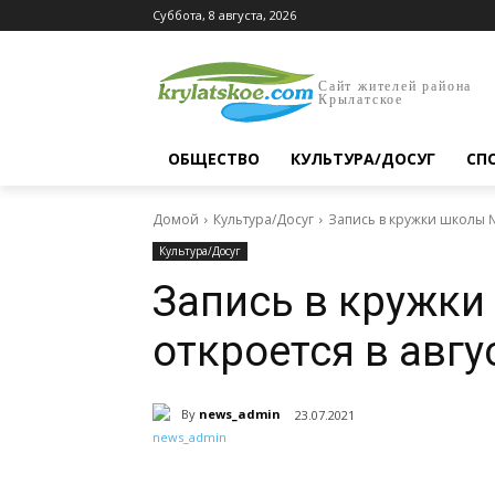
Суббота, 8 августа, 2026
Сайт жителей района
Крылатское
ОБЩЕСТВО
КУЛЬТУРА/ДОСУГ
СП
Домой
Культура/Досуг
Запись в кружки школы №
Культура/Досуг
Запись в кружки
откроется в авгу
By
news_admin
23.07.2021
Поделиться