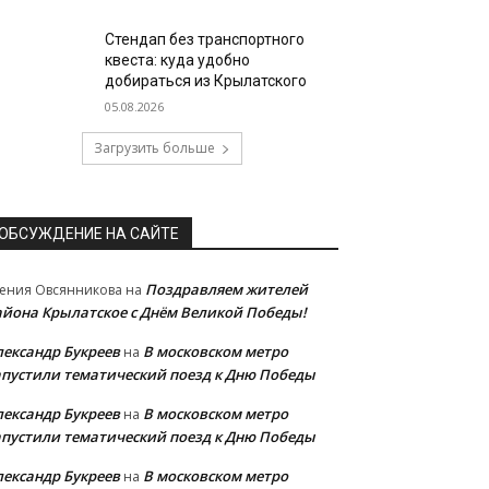
Стендап без транспортного
квеста: куда удобно
добираться из Крылатского
05.08.2026
Загрузить больше
ОБСУЖДЕНИЕ НА САЙТЕ
Поздравляем жителей
ения Овсянникова
на
айона Крылатское с Днём Великой Победы!
лександр Букреев
В московском метро
на
апустили тематический поезд к Дню Победы
лександр Букреев
В московском метро
на
апустили тематический поезд к Дню Победы
лександр Букреев
В московском метро
на