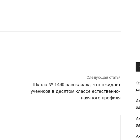
Следующая статья
Кс
Школа № 1440 рассказала, что ожидает
р
учеников в десятом классе естественно-
научного профиля
А
з
А
з
А