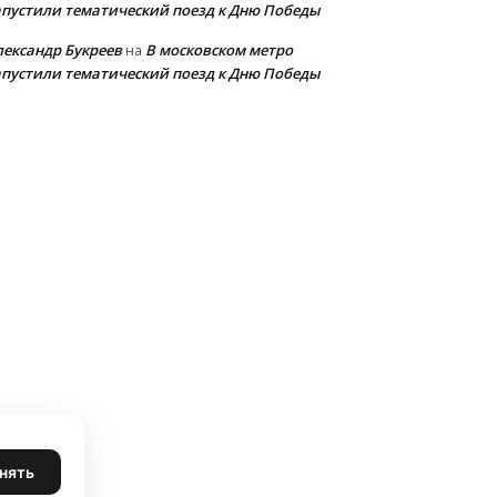
апустили тематический поезд к Дню Победы
лександр Букреев
В московском метро
на
апустили тематический поезд к Дню Победы
нять