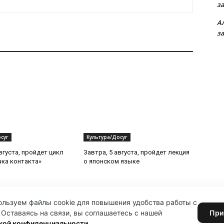
з
А
з
суг
Культура/Досуг
вгуста, пройдет цикл
Завтра, 5 августа, пройдет лекция
чка контакта»
о японском языке
льзуем файлы cookie для повышения удобства работы с
 Оставаясь на связи, вы соглашаетесь с нашей
При
кой конфиденциальности
.