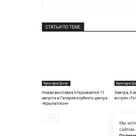
СТАТЬИ ПО ТЕМЕ
Культура/Досуг
Культура/До
Новая выставка открывается 11
Завтра, 6 а
августа в Галерее клубного центра
встреч «То
«Крылатское»
Мы испо
сайтом.
Полити