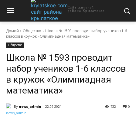
Сайт жителей
района Крылатское
Домой
Общество
Школа № 1593 проводит набор учеников 1-6
классов в кружок «Олимпиадная математика»
Общество
Школа № 1593 проводит
набор учеников 1-6 классов
в кружок «Олимпиадная
математика»
By
news_admin
22.09.2021
732
0