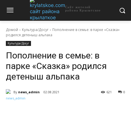
Сайт жителей
района Крылатское
Домой
Культура/Досуг
Пополнение в семье: в парке «Сказка»
родился детеныш альпака
Культура/Досуг
Пополнение в семье: в
парке «Сказка» родился
детеныш альпака
By
news_admin
02.08.2021
621
0