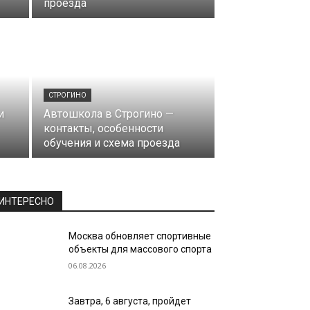
проезда
СТРОГИНО
и
Автошкола в Строгино —
контакты, особенности
обучения и схема проезда
ИНТЕРЕСНО
Москва обновляет спортивные
объекты для массового спорта
06.08.2026
Завтра, 6 августа, пройдет