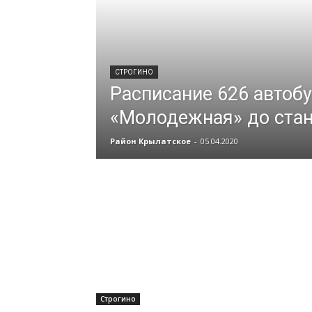
СТРОГИНО
Расписание 626 автобу
«Молодежная» до стан
Район Крылатское
-
05.04.2020
Строгино