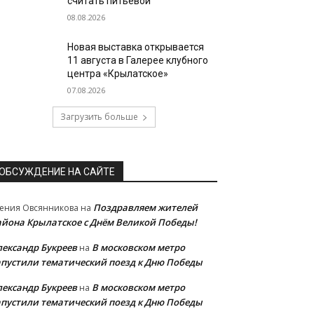
считать питьевой
08.08.2026
Новая выставка открывается
11 августа в Галерее клубного
центра «Крылатское»
07.08.2026
Загрузить больше
ОБСУЖДЕНИЕ НА САЙТЕ
Поздравляем жителей
ения Овсянникова
на
айона Крылатское с Днём Великой Победы!
лександр Букреев
В московском метро
на
апустили тематический поезд к Дню Победы
лександр Букреев
В московском метро
на
апустили тематический поезд к Дню Победы