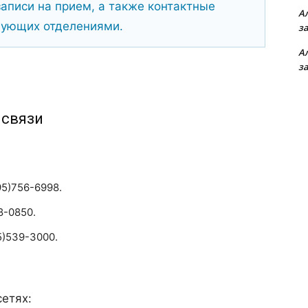
аписи на прием, а также контактные
А
дующих отделениями.
з
А
з
 связи
5)756-6998.
8-0850.
5)539-3000.
.
етях: