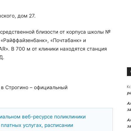
ского, дом 27.
осредственной близости от корпуса школы №
, «Райффайзенбанк», «Почтабанк» и
». В 700 м от клиники находятся станция
Д.
Кс
 в Строгино – официальный
р
А
з
иальном веб-ресурсе поликлиники
А
платных услугах, расписании
з