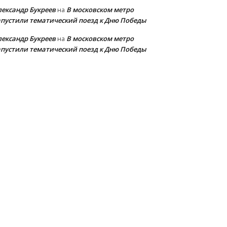
лександр Букреев
В московском метро
на
апустили тематический поезд к Дню Победы
лександр Букреев
В московском метро
на
апустили тематический поезд к Дню Победы