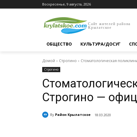
Воскресенье, 9 августа, 2026
Сайт жителей района
Крылатское
ОБЩЕСТВО
КУЛЬТУРА/ДОСУГ
СП
Домой
Строгино
Стоматологическая поликлини
Строгино
Стоматологическ
Строгино — офи
By
Район Крылатское
18.03.2020
Поделиться