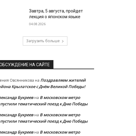
Завтра, 5 августа, пройдет
лекция о японском языке
04.08.2026
Загрузить больше
ОБСУЖДЕНИЕ НА САЙТЕ
Поздравляем жителей
ения Овсянникова
на
айона Крылатское с Днём Великой Победы!
лександр Букреев
В московском метро
на
апустили тематический поезд к Дню Победы
лександр Букреев
В московском метро
на
апустили тематический поезд к Дню Победы
лександр Букреев
В московском метро
на