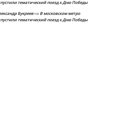
апустили тематический поезд к Дню Победы
лександр Букреев
В московском метро
на
апустили тематический поезд к Дню Победы