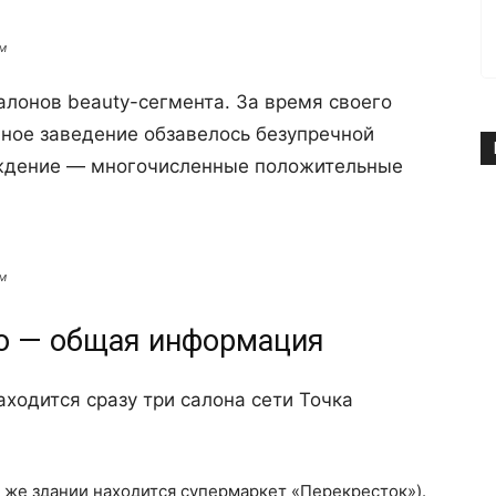
м
алонов beauty-сегмента. За время своего
нное заведение обзавелось безупречной
рждение — многочисленные положительные
м
но — общая информация
ходится сразу три салона сети Точка
том же здании находится супермаркет «Перекресток»).