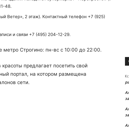
11-48.
ый Ветер», 2 этаж). Контактный телефон +7 (925)
аписи и связи +7 (495) 204-12-29.
 метро Строгино: пн-вс с 10:00 до 22:00.
в красоты предлагает посетить свой
иный портал, на котором размещена
Кс
алонов сети.
р
А
з
А
з
А