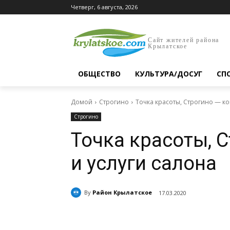
Четверг, 6 августа, 2026
Сайт жителей района
Крылатское
ОБЩЕСТВО
КУЛЬТУРА/ДОСУГ
СП
Домой
Строгино
Точка красоты, Строгино — ко
Строгино
Точка красоты, 
и услуги салона
By
Район Крылатское
17.03.2020
Поделиться