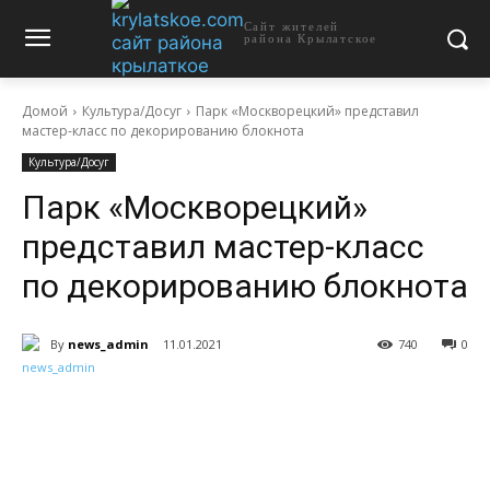
Сайт жителей
района Крылатское
Домой
Культура/Досуг
Парк «Москворецкий» представил
мастер-класс по декорированию блокнота
Культура/Досуг
Парк «Москворецкий»
представил мастер-класс
по декорированию блокнота
By
news_admin
11.01.2021
740
0