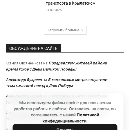
транспорта в Крылатском
04.08.2026
Загрузить больше
ОБСУЖДЕНИЕ НА САЙТЕ
Поздравляем жителей района
Ксения Овсянникова
на
Крылатское с Днём Великой Победы!
Александр Букреев
В московском метро запустили
на
тематический поезд к Дню Победы
Александр Букреев
В московском метро запустили
на
тематический поезд к Дню Победы
Мы используем файлы cookie для повышения
удобства работы с сайтом. Оставаясь на связи, вы
Александр Букреев
В московском метро запустили
на
соглашаетесь с нашей
Политикой
тематический поезд к Дню Победы
конфиденциальности
.
Александр Букреев
В московском метро запустили
на
Принять