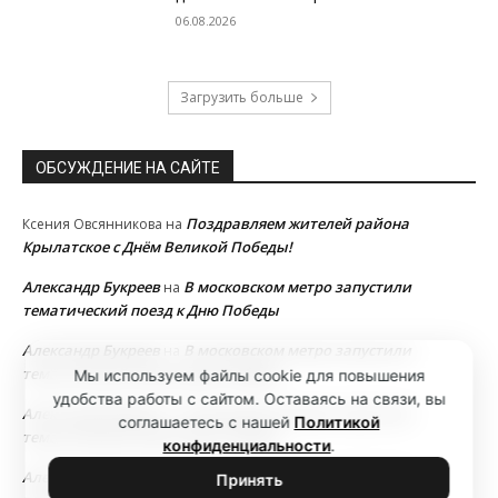
06.08.2026
Загрузить больше
ОБСУЖДЕНИЕ НА САЙТЕ
Поздравляем жителей района
Ксения Овсянникова
на
Крылатское с Днём Великой Победы!
Александр Букреев
В московском метро запустили
на
тематический поезд к Дню Победы
Александр Букреев
В московском метро запустили
на
тематический поезд к Дню Победы
Мы используем файлы cookie для повышения
удобства работы с сайтом. Оставаясь на связи, вы
Александр Букреев
В московском метро запустили
на
соглашаетесь с нашей
Политикой
тематический поезд к Дню Победы
конфиденциальности
.
Александр Букреев
В московском метро запустили
на
Принять