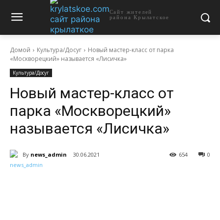
Сайт жителей
района Крылатское
Домой
Культура/Досуг
Новый мастер-класс от парка
«Москворецкий» называется «Лисичка»
Культура/Досуг
Новый мастер-класс от
парка «Москворецкий»
называется «Лисичка»
By
news_admin
30.06.2021
654
0