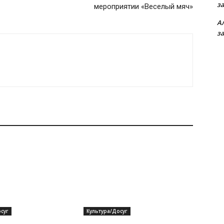
з
мероприятии «Веселый мяч»
А
з
суг
Культура/Досуг