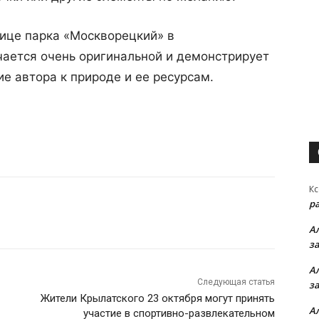
нице парка «Москворецкий» в
чается очень оригинальной и демонстрирует
е автора к природе и ее ресурсам.
Кс
р
А
з
А
Следующая статья
з
Жители Крылатского 23 октября могут принять
А
участие в спортивно-развлекательном