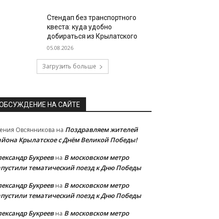
Стендап без транспортного
квеста: куда удобно
добираться из Крылатского
05.08.2026
Загрузить больше
ОБСУЖДЕНИЕ НА САЙТЕ
Поздравляем жителей
ения Овсянникова
на
айона Крылатское с Днём Великой Победы!
лександр Букреев
В московском метро
на
апустили тематический поезд к Дню Победы
лександр Букреев
В московском метро
на
апустили тематический поезд к Дню Победы
лександр Букреев
В московском метро
на