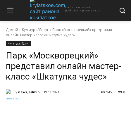
Сайт жителей
района Крылатское
Домой
Культура/Досуг
Парк «Москворецкий» представил
онлайн мастер-класс «Шкатулка чудес»
Культура/Досуг
Парк «Москворецкий»
представил онлайн мастер-
класс «Шкатулка чудес»
By
news_admin
19.11.2021
945
0