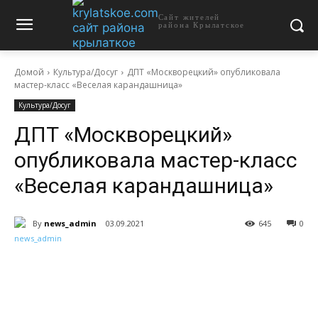
Сайт жителей
района Крылатское
Домой
Культура/Досуг
ДПТ «Москворецкий» опубликовала
мастер-класс «Веселая карандашница»
Культура/Досуг
ДПТ «Москворецкий»
опубликовала мастер-класс
«Веселая карандашница»
By
news_admin
03.09.2021
645
0