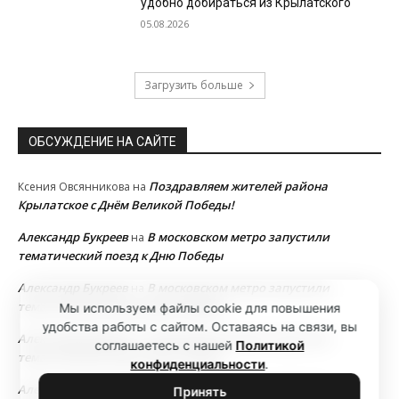
удобно добираться из Крылатского
05.08.2026
Загрузить больше
ОБСУЖДЕНИЕ НА САЙТЕ
Поздравляем жителей района
Ксения Овсянникова
на
Крылатское с Днём Великой Победы!
Александр Букреев
В московском метро запустили
на
тематический поезд к Дню Победы
Александр Букреев
В московском метро запустили
на
тематический поезд к Дню Победы
Мы используем файлы cookie для повышения
удобства работы с сайтом. Оставаясь на связи, вы
Александр Букреев
В московском метро запустили
на
соглашаетесь с нашей
Политикой
тематический поезд к Дню Победы
конфиденциальности
.
Александр Букреев
В московском метро запустили
на
Принять