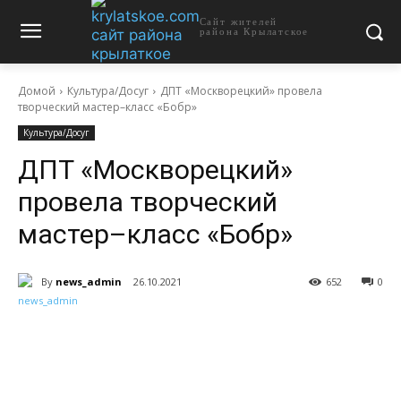
Сайт жителей
района Крылатское
Домой
Культура/Досуг
ДПТ «Москворецкий» провела
творческий мастер–класс «Бобр»
Культура/Досуг
ДПТ «Москворецкий»
провела творческий
мастер–класс «Бобр»
By
news_admin
26.10.2021
652
0