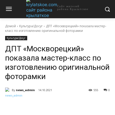
Сайт жителей
района Крылатское
Домой
Культура/Досуг
ДПТ «Москворецкий» показала мастер-
класс по изготовлению оригинальной фоторамки
Культура/Досуг
ДПТ «Москворецкий»
показала мастер-класс по
изготовлению оригинальной
фоторамки
By
news_admin
14.10.2021
555
0