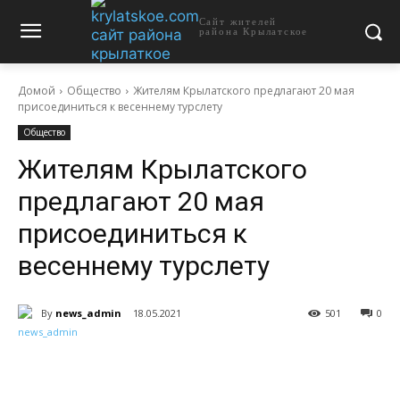
Сайт жителей
района Крылатское
Домой
Общество
Жителям Крылатского предлагают 20 мая
присоединиться к весеннему турслету
Общество
Жителям Крылатского
предлагают 20 мая
присоединиться к
весеннему турслету
By
news_admin
18.05.2021
501
0