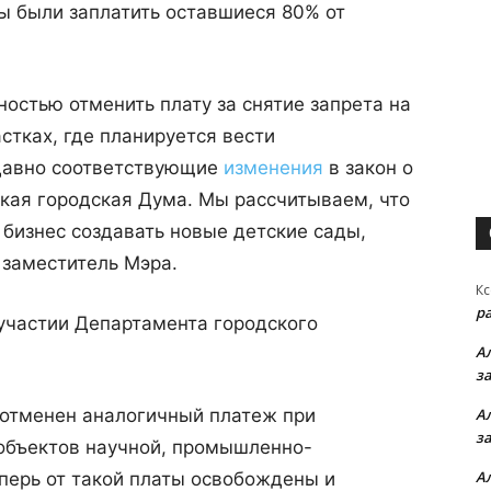
ны были заплатить оставшиеся 80% от
ностью отменить плату за снятие запрета на
стках, где планируется вести
едавно соответствующие
изменения
в закон о
кая городская Дума. Мы рассчитываем, что
 бизнес создавать новые детские сады,
 заместитель Мэра.
Кс
р
участии Департамента городского
А
з
л отменен аналогичный платеж при
А
з
объектов научной, промышленно-
А
перь от такой платы освобождены и