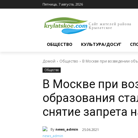
Пятница, 7 августа, 2026
Сайт жителей района
Крылатское
ОБЩЕСТВО
КУЛЬТУРА/ДОСУГ
СП
Домой
Общество
В Москве при возведении объ
Общество
В Москве при во
образования ст
снятие запрета 
By
news_admin
25.06.2021