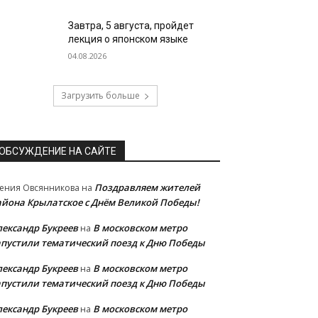
Завтра, 5 августа, пройдет
лекция о японском языке
04.08.2026
Загрузить больше
ОБСУЖДЕНИЕ НА САЙТЕ
Поздравляем жителей
ения Овсянникова
на
айона Крылатское с Днём Великой Победы!
лександр Букреев
В московском метро
на
апустили тематический поезд к Дню Победы
лександр Букреев
В московском метро
на
апустили тематический поезд к Дню Победы
лександр Букреев
В московском метро
на