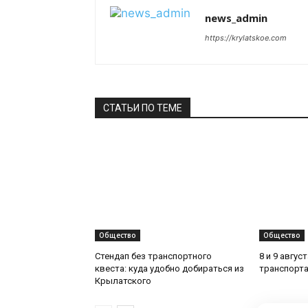
news_admin
https://krylatskoe.com
СТАТЬИ ПО ТЕМЕ
Общество
Общество
Стендап без транспортного
8 и 9 авгус
квеста: куда удобно добираться из
транспорта
Крылатского