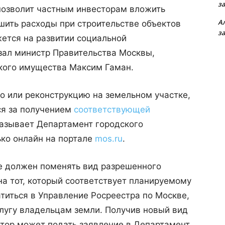
з
позволит частным инвесторам вложить
А
шить расходы при строительстве объектов
з
жется на развитии социальной
зал министр Правительства Москвы,
кого имущества Максим Гаман.
во или реконструкцию на земельном участке,
ся за получением
соответствующей
казывает Департамент городского
ько онлайн на портале
mos.ru
.
е должен поменять вид разрешенного
на тот, который соответствует планируемому
атиться в Управление Росреестра по Москве,
лугу владельцам земли. Получив новый вид
стор может подать заявление в Департамент