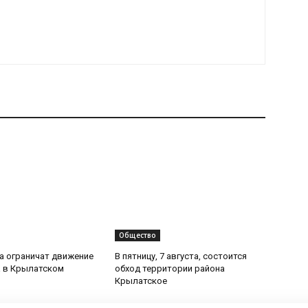
Общество
та ограничат движение
В пятницу, 7 августа, состоится
 в Крылатском
обход территории района
Крылатское