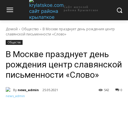
Сайт жителей
района Крылатское
Домой
Общество
В Москве празднует день рождения центр
славянской письменности «Слово»
Общество
В Москве празднует день
рождения центр славянской
письменности «Слово»
By
news_admin
25.05.2021
542
0