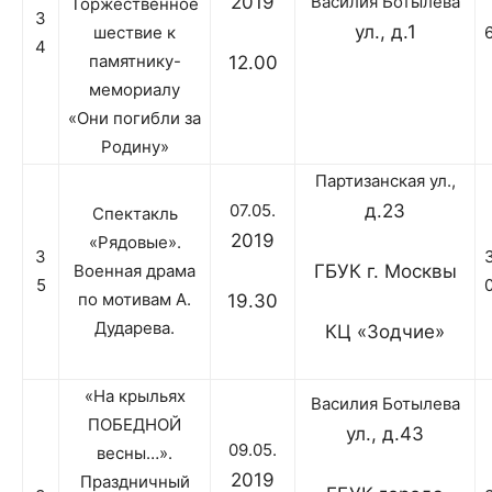
2019
Василия Ботылева
Торжественное
3
ул., д.1
шествие к
4
памятнику-
12.00
мемориалу
«Они погибли за
Родину»
Партизанская ул.,
07.05.
д.23
Спектакль
2019
«Рядовые».
3
Военная драма
ГБУК г. Москвы
5
по мотивам А.
19.30
Дударева.
КЦ «Зодчие»
«На крыльях
Василия Ботылева
ПОБЕДНОЙ
ул., д.43
09.05.
весны…».
2019
Праздничный