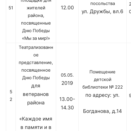
площадке для
посольства
12.00
51
жителей
ул. Дружбы, вл.6
района,
посвященные
Дню Победы
«Мы за мир!»
Театрализованн
ое
представление,
посвященное
Помещение
05.05.
Дню Победы
детской
2019
для
библиотеки № 222
5
ветеранов
по адресу: ул.
13.00-
2
района
14.30
Богданова, д.14
«Каждое имя
в памяти и в