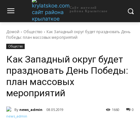
Сайт жителей
района Крылатское
Домой
Общество
Как Западный округ будет праздновать День
Победы: план массовых мероприятий
Общество
Как Западный округ будет
праздновать День Победы:
план массовых
мероприятий
By
news_admin
08.05.2019
1660
0