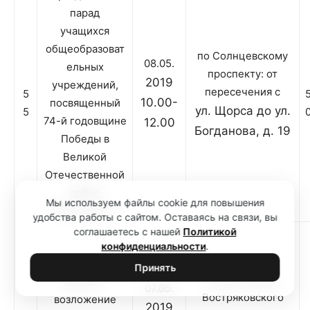
парад
учащихся
общеобразоват
по Солнцевскому
08.05.
ельных
проспекту: от
2019
учреждений,
пересечения с
5
10.00-
посвященный
ул. Щорса до ул.
5
74-й годовщине
12.00
Богданова, д. 19
Победы в
Великой
Отечественной
войне
Мы используем файлы cookie для повышения
1941-1945 гг
удобства работы с сайтом. Оставаясь на связи, вы
соглашаетесь с нашей
Политикой
конфиденциальности
.
Принять
Аллея Славы
Митинг,
07.05.
Востряковского
возложение
2019