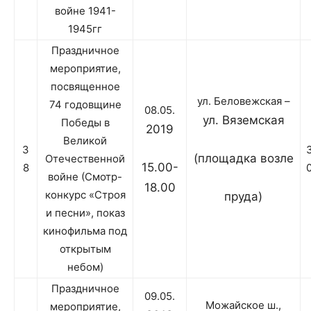
войне 1941-
1945гг
Праздничное
мероприятие,
посвященное
ул. Беловежская –
74 годовщине
08.05.
ул. Вяземская
Победы в
2019
Великой
3
(площадка возле
Отечественной
15.00-
8
войне (Смотр-
18.00
конкурс «Строя
пруда)
и песни», показ
кинофильма под
открытым
небом)
Праздничное
09.05.
Можайское ш.,
мероприятие,