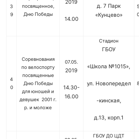
2019
д. 7 Парк
посвященное,
3
Дню Победы
9
«Кунцево»
14.00
Стадион
ГБОУ
Соревнования
07.05.
«Школа №1015»,
по велоспорту
2019
посвященные
4
Дню Победы
ул. Новопередел
0
14.30-
для юношей и
16.00
девушек 2001 г.
-кинская,
р. и моложе
д.13, корп.1
ГБОУ ДО ЦДТ