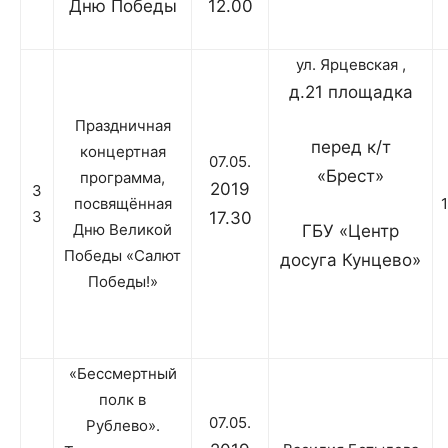
Дню Победы
12.00
ул. Ярцевская ,
д.21 площадка
Праздничная
перед к/т
концертная
07.05.
«Брест»
программа,
2019
3
посвящённая
3
17.30
Дню Великой
ГБУ «Центр
Победы «Салют
досуга Кунцево»
Победы!»
«Бессмертный
полк в
07.05.
Рублево».